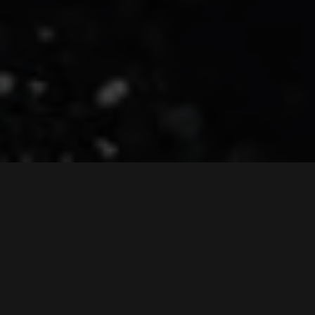
Hlavní výhody:
vysoká biologická dostupnost
100% vegan
bez sóji
100% bez umělých barviv
bez lepku
bez laktózy
nízký glykemický index