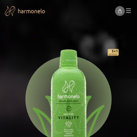
3+1
od 1 013 Kč