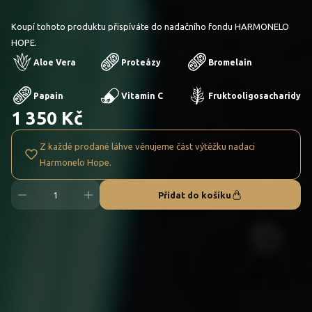
Koupí tohoto produktu přispíváte do nadačního fondu HARMONELO
HOPE.
Aloe Vera
Proteázy
Bromelain
Papain
Vitamin C
Fruktooligosacharidy
1 350 Kč
Z každé prodané láhve věnujeme část výtěžku nadaci
Harmonelo Hope.
Přidat do košíku